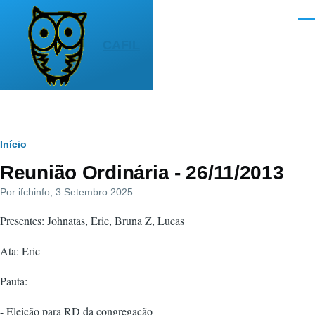
Pular para o conteúdo principal
Men
CAFIL
Trilha
Início
Reunião Ordinária - 26/11/2013
de
Por
ifchinfo
, 3 Setembro 2025
navegação
Presentes: Johnatas, Eric, Bruna Z, Lucas
Ata: Eric
Pauta:
- Eleição para RD da congregação